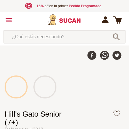
15%
off en tu primer
Pedido Programado
¿Qué estás necesitando?
5 %
-
Hill's Gato Senior
(7+)