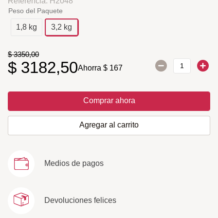
Referencia
:
H2048
Peso del Paquete
1,8 kg
3,2 kg
$
3350
,
00
$
3182
,
50
Ahorra
$
167
Comprar ahora
Agregar al carrito
Medios de pagos
Devoluciones felices