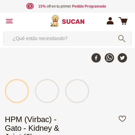
15%
off en tu primer
Pedido Programado
¿Qué estás necesitando?
HPM (Virbac) -
Gato - Kidney &