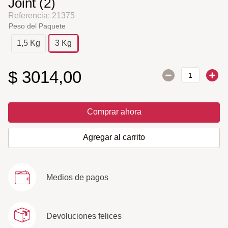
Joint (2)
Referencia
:
21375
Peso del Paquete
1,5 Kg
3 Kg
$
3014
,
00
Comprar ahora
Agregar al carrito
Medios de pagos
Devoluciones felices