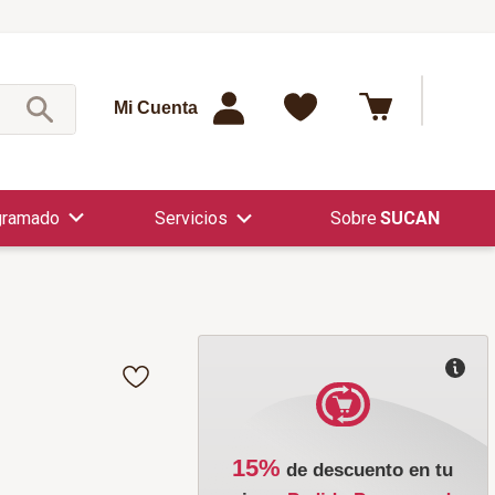
¿Qué est
Mi Cuenta
gramado
Servicios
SUCAN
15%
de descuento en tu