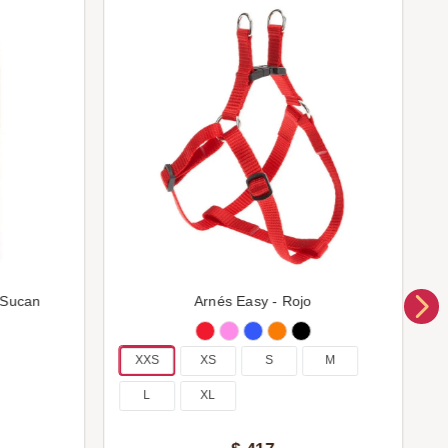
 Sucan
Arnés Easy - Rojo
XXS
XS
S
M
L
XL