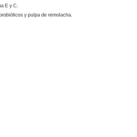
na E y C.
robióticos y pulpa de remolacha.