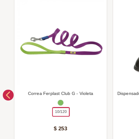
Correa Ferplast Club G - Violeta
Dispensad
10/120
$
253