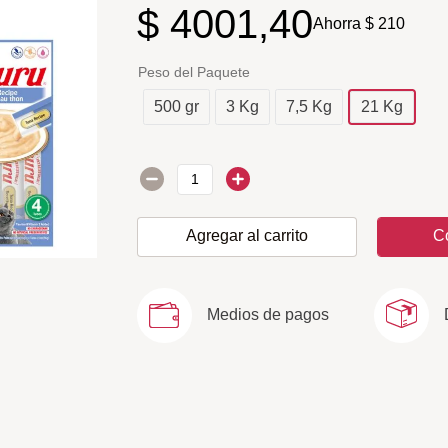
$
4001
,
40
Ahorra
$
210
Peso del Paquete
500 gr
3 Kg
7,5 Kg
21 Kg
Agregar al carrito
C
Medios de pagos