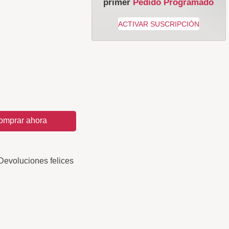
primer
Pedido Programado
omprar ahora
Devoluciones felices