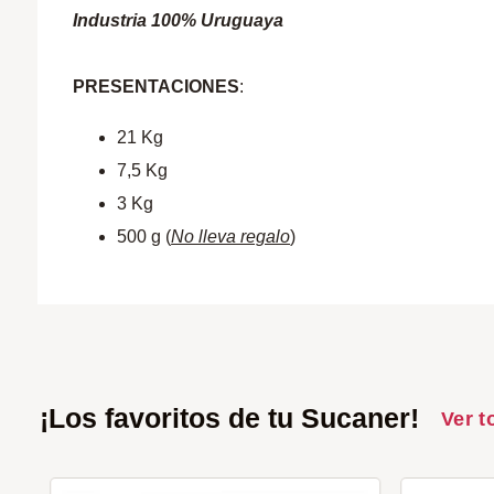
Industria 100% Uruguaya
PRESENTACIONES
:
21 Kg
7,5 Kg
3 Kg
500 g (
No lleva regalo
)
¡Los favoritos de tu Sucaner!
Ver t