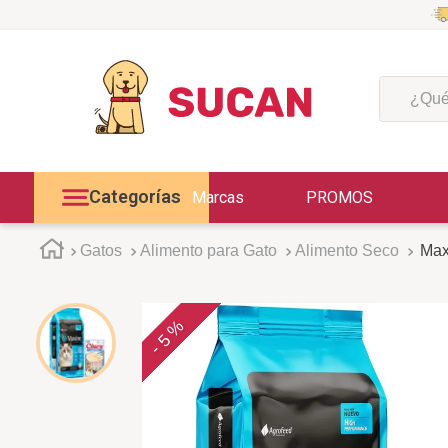
¿Qué est
Categorías
Marcas
PROMOS
Gatos
Alimento para Gato
Alimento Seco
Max
5 %
-