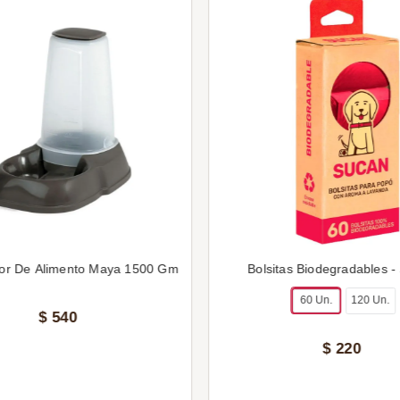
or De Alimento Maya 1500 Gm
Bolsitas Biodegradables -
60 Un.
120 Un.
$
540
$
220