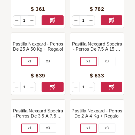
$
361
$
782
Pastilla Nexgard - Perros
Pastilla Nexgard Spectra
De 25 A 50 Kg + Regalo!
- Perros De 7,5 A 15 Kg
+ Regalo!
x1
x3
x1
x3
$
639
$
633
Pastilla Nexgard Spectra
Pastilla Nexgard - Perros
- Perros De 3,5 A 7,5 Kg
De 2 A 4 Kg + Regalo!
+ Regalo!
x1
x3
x1
x3