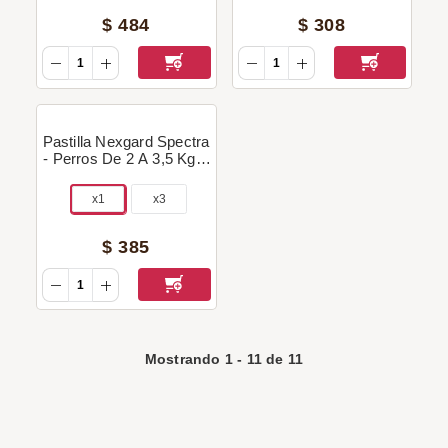
$
484
$
308
Pastilla Nexgard Spectra
- Perros De 2 A 3,5 Kg +
Regalo!
x1
x3
$
385
Mostrando
1
-
11
de
11