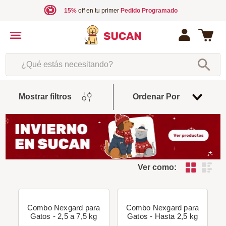
15%
off en tu primer
Pedido Programado
¿Qué estás necesitando?
Fecha
Mostrar filtros
Ordenar Por
De
Release
Ver como:
Combo Nexgard para
Combo Nexgard para
Gatos - 2,5 a 7,5 kg
Gatos - Hasta 2,5 kg