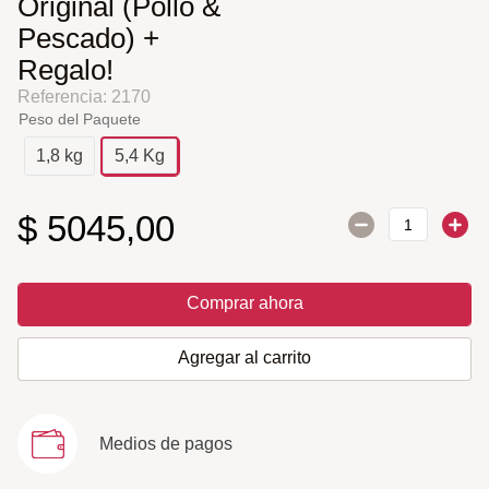
Original (Pollo &
Pescado) +
Regalo!
Referencia
:
2170
Peso del Paquete
1,8 kg
5,4 Kg
$
5045
,
00
Comprar ahora
Agregar al carrito
Medios de pagos