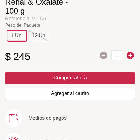
Renal & Oxalate -
100 g
Referencia
:
VET26
Peso del Paquete
1 Un.
12 Un.
$
245
Comprar ahora
Agregar al carrito
Medios de pagos