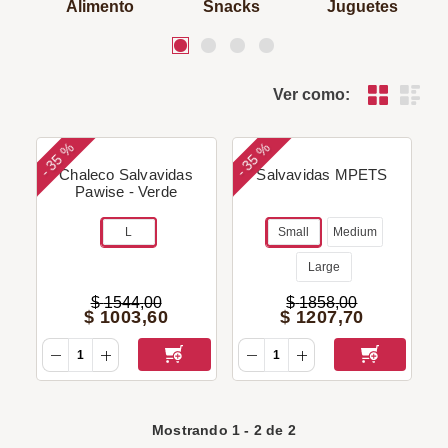
Alimento
Snacks
Juguetes
Ver como:
35 %
35 %
-
-
Chaleco Salvavidas
Salvavidas MPETS
Pawise - Verde
L
Small
Medium
Large
$
1544
,
00
$
1858
,
00
$
1003
,
60
$
1207
,
70
Mostrando
1
-
2
de
2