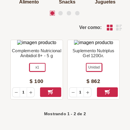
Alimento
Snacks
Juguetes
Ver como:
Complemento Nutricional
Suplemento Nutriplus
Anibidiol 8+ - 5 g
Gel 120Gr.
x1
Unidad
$
100
$
862
Mostrando
1
-
2
de
2