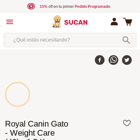
15%
off en tu primer
Pedido Programado
¿Qué estás necesitando?
10 %
-
Royal Canin Gato
- Weight Care