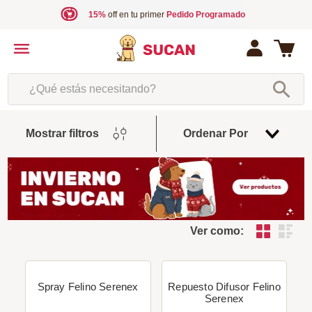
15%
off en tu primer
Pedido Programado
¿Qué estás necesitando?
Fecha
Mostrar filtros
Ordenar Por
De
Release
Ver como:
Spray Felino Serenex
Repuesto Difusor Felino
Serenex