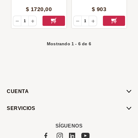
$
1720
,
00
$
903
Mostrando
1
-
6
de
6
CUENTA
Mi Cuenta
SERVICIOS
Mis Compras
Pedido Programado
Carrito
SÍGUENOS
Servicios
Tienda