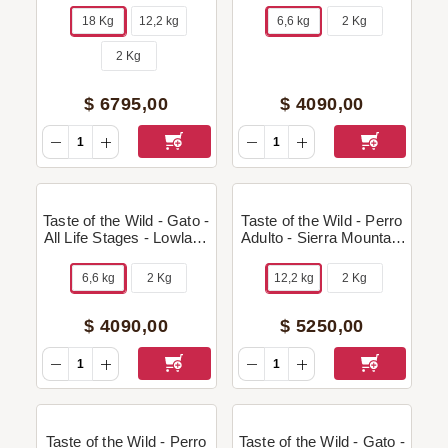
Regalo!
Trucha/Salmón) +
18 Kg
12,2 kg
6,6 kg
2 Kg
Regalo!
2 Kg
$
6795
,
00
$
4090
,
00
Taste of the Wild - Gato -
Taste of the Wild - Perro
All Life Stages - Lowland
Adulto - Sierra Mountain
Creek (Grain Free -
(Grain Free - Cordero) +
Codorniz/Pato) + Regalo!
Regalo!
6,6 kg
2 Kg
12,2 kg
2 Kg
$
4090
,
00
$
5250
,
00
Taste of the Wild - Perro
Taste of the Wild - Gato -