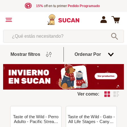
15%
off en tu primer
Pedido Programado
¿Qué estás necesitando?
Fecha
Mostrar filtros
Ordenar Por
De
Release
Ver como:
Taste of the Wild - Perro
Taste of the Wild - Gato -
Adulto - Pacific Stream
All Life Stages - Canyon
(Grain Free - Salmón) +
River (Grain Free -