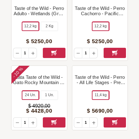
Taste of the Wild - Perro
Taste of the Wild - Perro
Adulto - Wetlands (Grain
Cachorro - Pacific
Free - Pato/Codorniz) +
Stream (Grain Free -
Regalo!
Salmón) + Regalo!
12,2 kg
2 Kg
12,2 kg
$
5250
,
00
$
5250
,
00
10 %
-
Lata Taste of the Wild -
Taste of the Wild - Perro
Gato Rocky Mountain All
- All Life Stages - Prey
Life Stages (Salmón y
(Trucha) + Regalo!
Venado) – 85 g
24 Un.
1 Un.
11,4 kg
$
4920
,
00
$
4428
,
00
$
5690
,
00