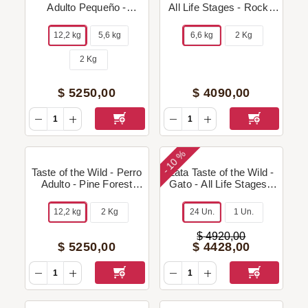
Adulto Pequeño -
All Life Stages - Rocky
Appalachian Valley
Mountain (Grain Free -
(Grain Free - Venado) +
Salmón/Venado) +
12,2 kg
5,6 kg
6,6 kg
2 Kg
Regalo!
Regalo!
2 Kg
$
5250
,
00
$
4090
,
00
10 %
-
Taste of the Wild - Perro
Lata Taste of the Wild -
Adulto - Pine Forest
Gato - All Life Stages -
(Grain Free - Venado) +
Canyon River (Grain
Regalo!
Free - Trucha/Salmón) -
12,2 kg
2 Kg
24 Un.
1 Un.
85 g
$
4920
,
00
$
5250
,
00
$
4428
,
00