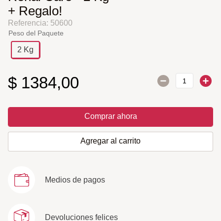
+ Regalo!
Referencia
:
50600
Peso del Paquete
2 Kg
$
1384
,
00
Comprar ahora
Agregar al carrito
Medios de pagos
Devoluciones felices