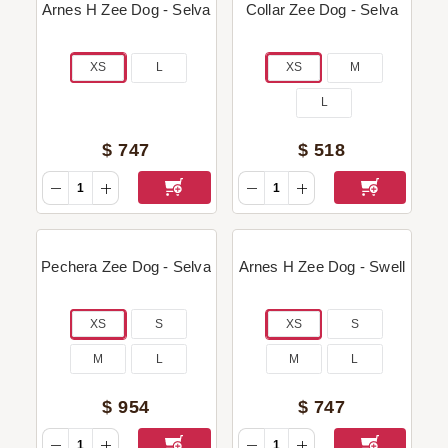
Arnes H Zee Dog - Selva
Collar Zee Dog - Selva
XS
L
XS
M
L
$
747
$
518
Pechera Zee Dog - Selva
Arnes H Zee Dog - Swell
XS
S
XS
S
M
L
M
L
$
954
$
747