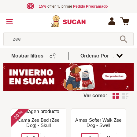
15%
off en tu primer
Pedido Programado
¿Qué estás necesitando?
Mostrar filtros
Ordenar Por
Relevancia
Ver como:
30 %
-
Cama Zee Bed (Zee
Arnes Softer Walk Zee
Dog) - Skull
Dog - Swell