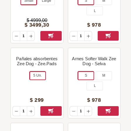
Small
Large
S
M
L
$
4999
,
00
$
3499
,
30
$
978
Pañales absorbentes
Arnes Softer Walk Zee
Zee Dog - Zee.Pads
Dog - Selva
5 Un.
S
M
L
$
299
$
978