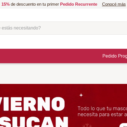
15%
de descuento en tu primer
Pedido Recurrente
Conocé más
ás necesitando?
Pedido Pro