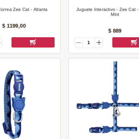
orrea Zee Cat - Atlanta
Juguete Interactivo - Zee Cat - Tease
Mint
$
1199
,
00
$
889