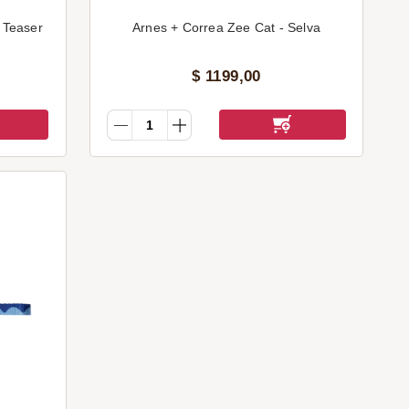
r
Arnes + Correa Zee Cat - Selva
$
1199
,
00