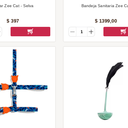
ar Zee Cat - Selva
Bandeja Sanitaria Zee C
$
397
$
1399
,
00