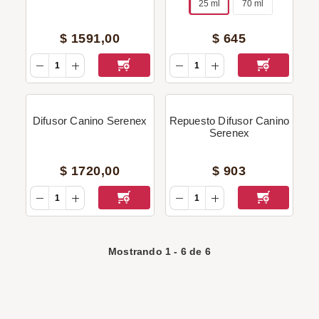
25 ml
70 ml
$
1591
,
00
$
645
Difusor Canino Serenex
Repuesto Difusor Canino
Serenex
$
1720
,
00
$
903
Mostrando
1
-
6
de
6