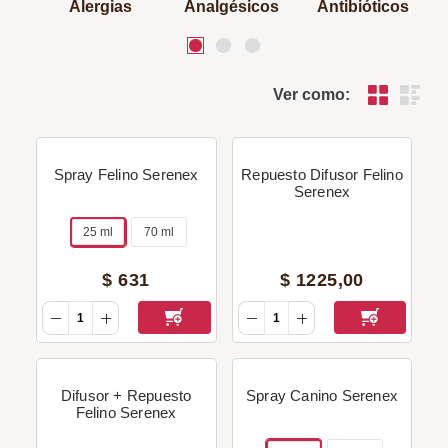
Alergias
Analgésicos
Antibióticos
Ver como:
Spray Felino Serenex
Repuesto Difusor Felino
Serenex
25 ml
70 ml
$
631
$
1225
,
00
Difusor + Repuesto
Spray Canino Serenex
Felino Serenex