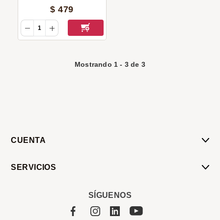
$
479
Mostrando
1
-
3
de
3
CUENTA
Mi Cuenta
SERVICIOS
Mis Compras
Pedido Programado
Carrito
SÍGUENOS
Servicios
Tienda