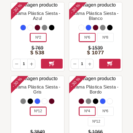
30 %
30 %
-
-
Cama Plástica Siesta -
Cama Plástica Siesta -
Azul
Blanco
Nº2
Nº6
Nº8
$
769
$
1539
$
538
$
1077
30 %
30 %
-
-
Cama Plástica Siesta -
Cama Plástica Siesta -
Gris
Bordo
Nº12
Nº4
Nº6
Nº12
$
3849
$
1066