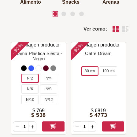
Alimento
Snacks
Arenas
Ver como:
30 %
30 %
-
-
Cama Plástica Siesta -
Catre Dream
Negro
80 cm
100 cm
Nº2
Nº4
Nº6
Nº8
Nº10
Nº12
$
769
$
6819
$
538
$
4773