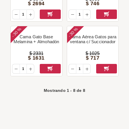
$
2694
$
746
30 %
30 %
-
-
Cama Gato Base
Cama Aérea Gatos para
Melamina + Almohadón
ventana c/ Succionador
$
2331
$
1025
$
1631
$
717
Mostrando
1
-
8
de
8