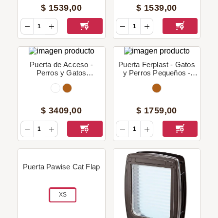
$
1539
,
00
$
1539
,
00
Puerta de Acceso -
Puerta Ferplast - Gatos
Perros y Gatos
y Perros Pequeños -
Medianos & Grandes -
SWING 3
SWING 9
$
3409
,
00
$
1759
,
00
Puerta Pawise Cat Flap
XS