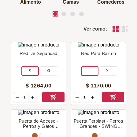
Alimento
Camas
Comederos
Ver como:
Red De Seguridad
Red Para Balcón
S
XL
L
XL
$
1264
,
00
$
1170
,
00
Puerta de Acceso -
Puerta Ferplast - Perros
Perros y Gatos
Grandes - SWING
Medianos & Grandes -
Tunnel 15
SWING 9