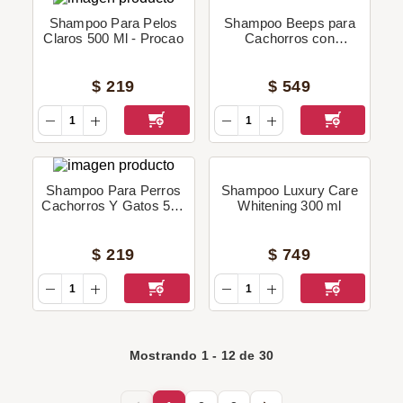
Shampoo Para Pelos
Shampoo Beeps para
Claros 500 Ml - Procao
Cachorros con
Fragancia Talco de Bebé
500 Ml
$
219
$
549
Shampoo Para Perros
Shampoo Luxury Care
Cachorros Y Gatos 500
Whitening 300 ml
Ml - Procao
$
219
$
749
Mostrando
1
-
12
de
30