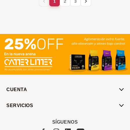
1
2
3
CUENTA
Mi Cuenta
SERVICIOS
Mis Compras
Pedido Programado
Carrito
SÍGUENOS
Servicios