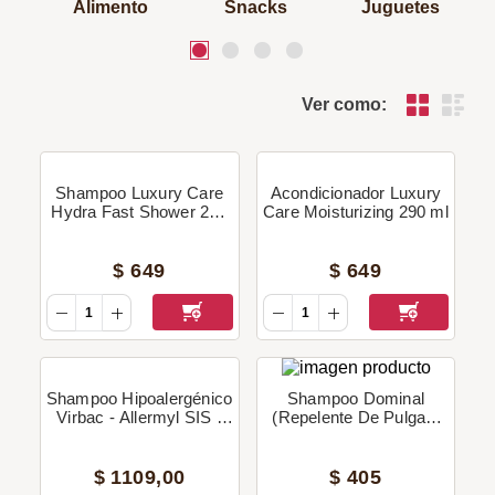
Alimento
Snacks
Juguetes
Ver como:
Shampoo Luxury Care
Acondicionador Luxury
Hydra Fast Shower 240
Care Moisturizing 290 ml
Ml
$
649
$
649
Shampoo Hipoalergénico
Shampoo Dominal
Virbac - Allermyl SIS -
(Repelente De Pulgas,
250ml
Piojos Y Garrapatas)
250Ml
$
1109
,
00
$
405