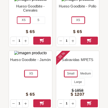
Hueso Goodbite -
Hueso Goodbite - Pollo
Cereales
XS
S
XS
$
65
$
65
35 %
-
Hueso Goodbite - Jamón
Salvavidas MPETS
XS
Small
Medium
Large
$
1858
$
65
$
1207