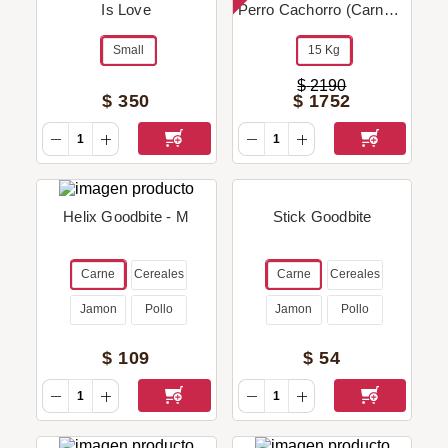
Is Love
Perro Cachorro (Carne &
Pollo) - 15 Kg + Regalo!
Small
15 Kg
$
2190
$
350
$
1752
Helix Goodbite - M
Stick Goodbite
Carne
Cereales
Carne
Cereales
Jamon
Pollo
Jamon
Pollo
$
109
$
54