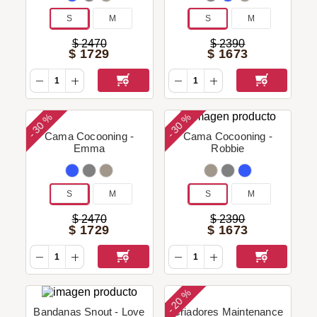
S
M
S
M
$
2470
$
2390
$
1729
$
1673
30 %
30 %
-
-
Cama Cocooning -
Cama Cocooning -
Emma
Robbie
S
M
S
M
$
2470
$
2390
$
1729
$
1673
20 %
-
Bandanas Snout - Love
Criadores Maintenance