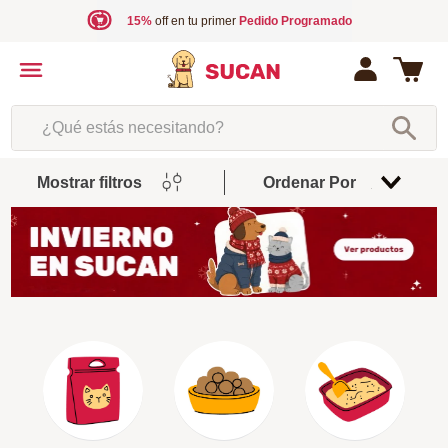
15%
off en tu primer
Pedido Programado
¿Qué estás necesitando?
Mostrar filtros
Ordenar Por
Relevancia