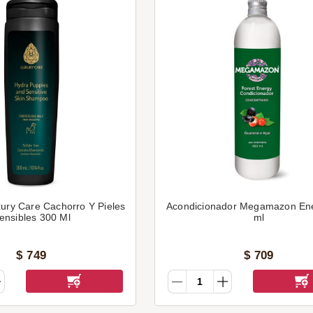
ry Care Cachorro Y Pieles
Acondicionador Megamazon En
ensibles 300 Ml
ml
$
749
$
709