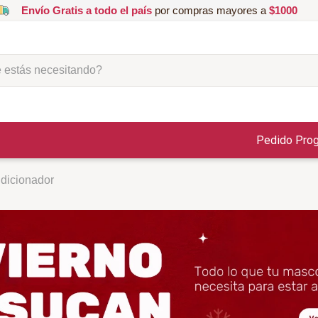
Envío Gratis a todo el país
por compras mayores a
$1000
ás necesitando?
Pedido Pro
dicionador