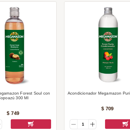
gamazon Forest Soul con
Acondicionador Megamazon Puri
Copoazú 300 Ml
$
709
$
749