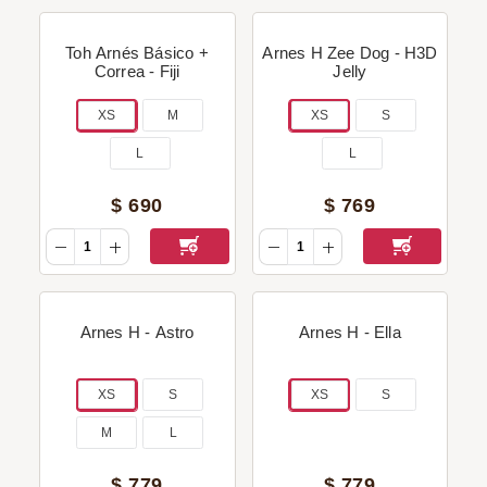
Toh Arnés Básico +
Arnes H Zee Dog - H3D
Correa - Fiji
Jelly
XS
M
XS
S
L
L
$
690
$
769
Arnes H - Astro
Arnes H - Ella
XS
S
XS
S
M
L
$
779
$
779