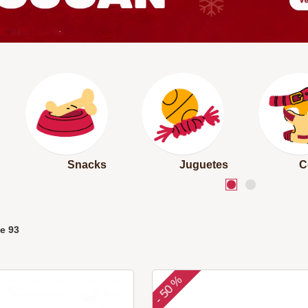
Snacks
Juguetes
C
e
93
50 %
-