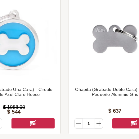
abado Una Cara) - Circulo
Chapita (Grabado Doble Cara)
e Azul Claro Hueso
Pequeño Aluminio Gris
$
1088
,
00
$
637
$
544