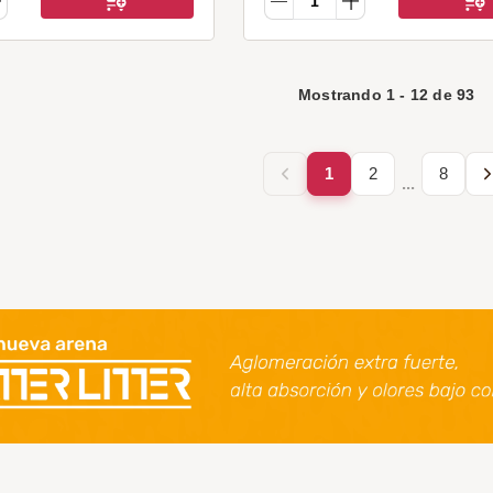
Mostrando
1
-
12
de
93
1
2
8
...