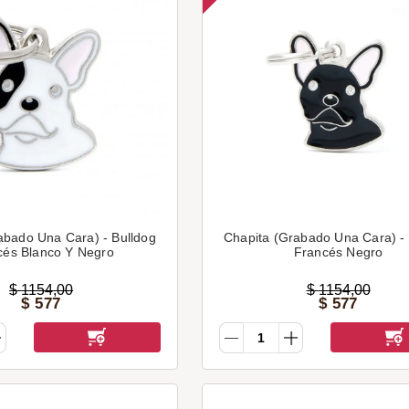
abado Una Cara) - Bulldog
Chapita (Grabado Una Cara) - 
cés Blanco Y Negro
Francés Negro
$
1154
,
00
$
1154
,
00
$
577
$
577