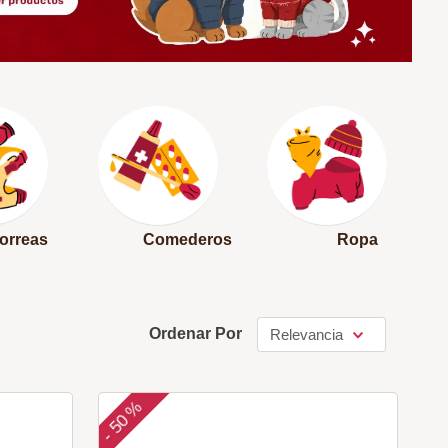
orreas
Comederos
Ropa
Ordenar Por
Relevancia
50 %
-